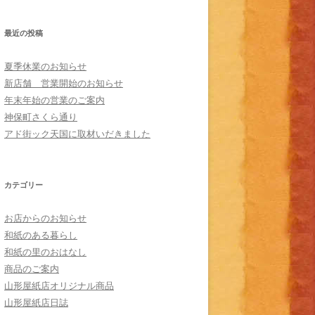
最近の投稿
夏季休業のお知らせ
新店舗 営業開始のお知らせ
年末年始の営業のご案内
神保町さくら通り
アド街ック天国に取材いだきました
カテゴリー
お店からのお知らせ
和紙のある暮らし
和紙の里のおはなし
商品のご案内
山形屋紙店オリジナル商品
山形屋紙店日誌