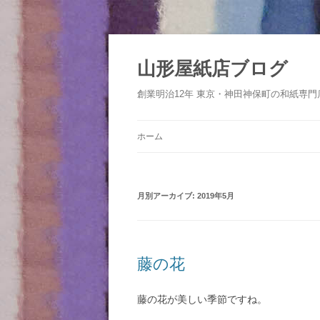
コ
ン
テ
山形屋紙店ブログ
ン
ツ
へ
創業明治12年 東京・神田神保町の和紙専門
ス
キ
ッ
プ
ホーム
月別アーカイブ:
2019年5月
藤の花
藤の花が美しい季節ですね。