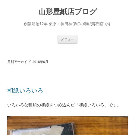
コ
ン
山形屋紙店ブログ
テ
ン
ツ
へ
創業明治12年 東京・神田神保町の和紙専門店です
ス
キ
ッ
プ
メニュー
月別アーカイブ:
2018年6月
和紙いろいろ
いろいろな種類の和紙をつめ込んだ「和紙いろいろ」です。